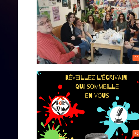
Pô
Pô