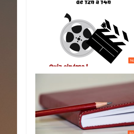
No
Pô