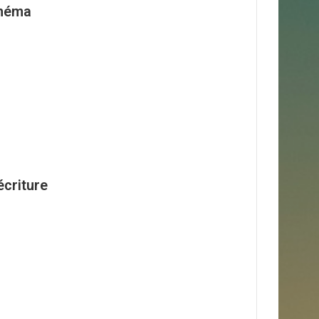
inéma
écriture