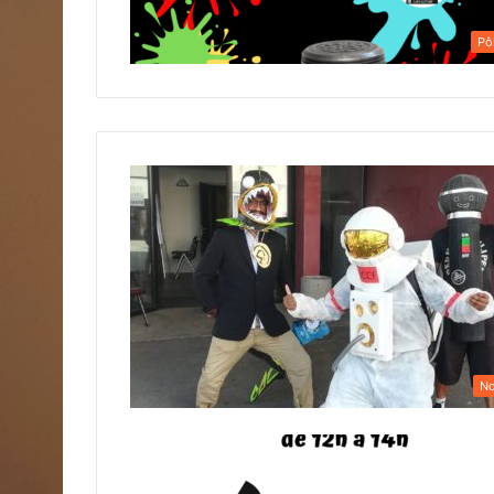
Pô
No