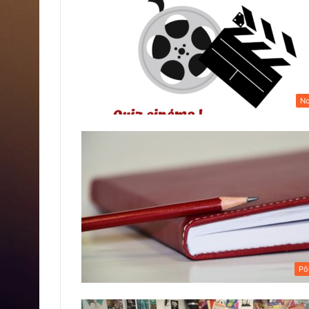
No
Pô